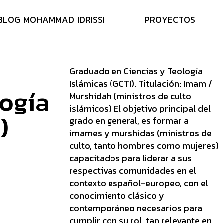
B
L
O
G
M
O
H
A
M
M
A
D
I
D
R
I
S
S
I
P
R
O
Y
E
C
T
O
S
Graduado en Ciencias y Teología
Islámicas (GCTI). Titulación: Imam /
o
g
í
a
Murshidah (ministros de culto
islámicos) El objetivo principal del
I
)
grado en general, es formar a
imames y murshidas (ministros de
culto, tanto hombres como mujeres)
capacitados para liderar a sus
respectivas comunidades en el
contexto español-europeo, con el
conocimiento clásico y
contemporáneo necesarios para
cumplir con su rol, tan relevante en