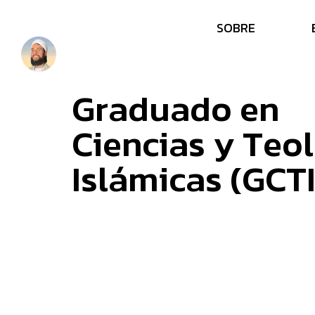
S
O
B
R
E
G
r
a
d
u
a
d
o
e
n
C
i
e
n
c
i
a
s
y
T
e
o
l
I
s
l
á
m
i
c
a
s
(
G
C
T