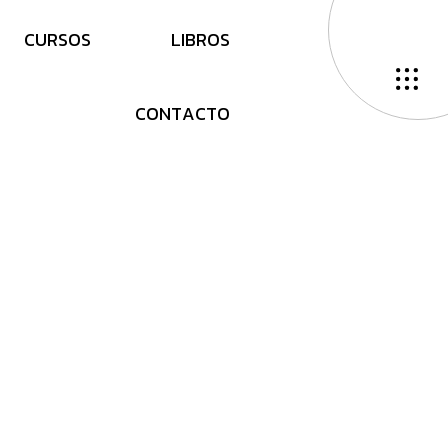
C
U
R
S
O
S
L
I
B
R
O
S
C
O
N
T
A
C
T
O