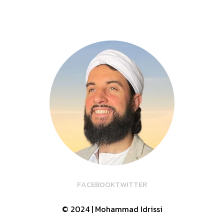
F
A
C
E
B
O
O
K
T
W
I
T
T
E
R
© 2024 | Mohammad Idrissi