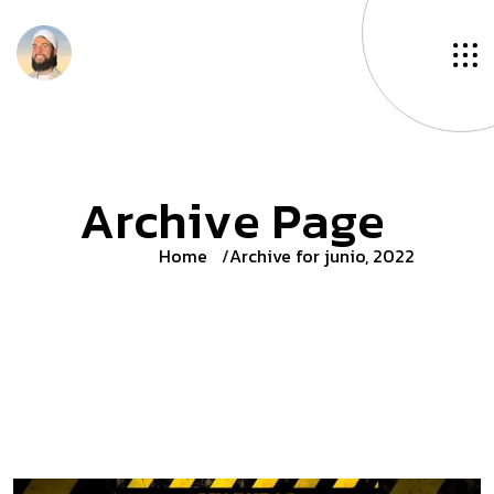
A
r
c
h
i
v
e
P
a
g
e
Home
Archive for junio, 2022